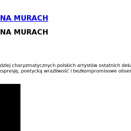
A NA MURACH
A NA MURACH
dziej charyzmatycznych polskich artystów ostatnich deka
kspresję, poetycką wrażliwość i bezkompromisowe obse
.