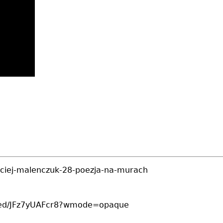
maciej-malenczuk-28-poezja-na-murach
embed/JFz7yUAFcr8?wmode=opaque