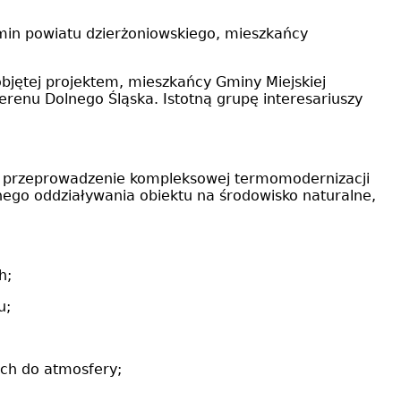
min powiatu dzierżoniowskiego, mieszkańcy
 objętej projektem, mieszkańcy Gminy Miejskiej
terenu Dolnego Śląska. Istotną grupę interesariuszy
ez przeprowadzenie kompleksowej termomodernizacji
wnego oddziaływania obiektu na środowisko naturalne,
h;
u;
ych do atmosfery;