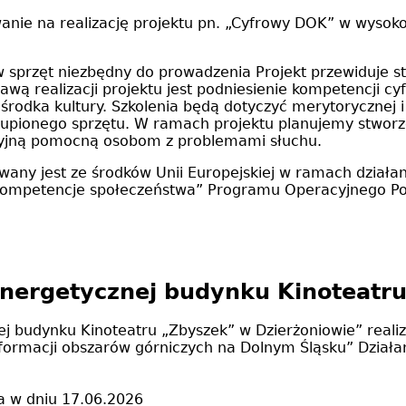
anie na realizację projektu pn. „Cyfrowy DOK” w wysok
w sprzęt niezbędny do prowadzenia Projekt przewiduje 
dstawą realizacji projektu jest podniesienie kompetencji 
odka kultury. Szkolenia będą dotyczyć merytorycznej i t
zakupionego sprzętu. W ramach projektu planujemy stwor
kcyjną pomocną osobom z problemami słuchu.
ny jest ze środków Unii Europejskiej w ramach działan
we kompetencje społeczeństwa” Programu Operacyjnego P
nergetycznej budynku Kinoteatru
ej budynku Kinoteatru „Zbyszek” w Dzierżoniowie” reali
nsformacji obszarów górniczych na Dolnym Śląsku” Dział
a w dniu 17.06.2026