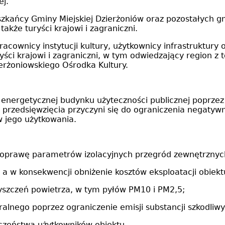
ej.
zkańcy Gminy Miejskiej Dzierżoniów oraz pozostałych g
kże turyści krajowi i zagraniczni.
acownicy instytucji kultury, użytkownicy infrastruktury
yści krajowi i zagraniczni, w tym odwiedzający region z 
erżoniowskiego Ośrodka Kultury.
 energetycznej budynku użyteczności publicznej poprz
ja przedsięwzięcia przyczyni się do ograniczenia negaty
w jego użytkowania.
poprawę parametrów izolacyjnych przegród zewnętrznyc
j, a w konsekwencji obniżenie kosztów eksploatacji obiekt
zyszczeń powietrza, w tym pyłów PM10 i PM2,5;
ralnego poprzez ograniczenie emisji substancji szkodliw
eczeństwa użytkowników obiektu.