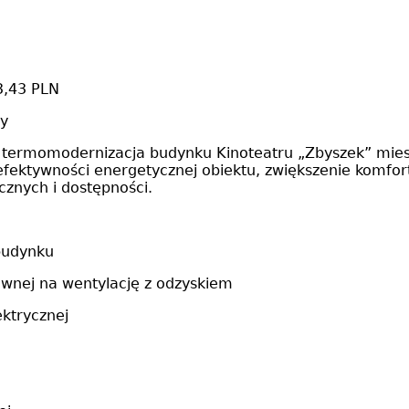
3,43 PLN
ry
 termomodernizacja budynku Kinoteatru „Zbyszek” mieszc
efektywności energetycznej obiektu, zwiększenie komfo
cznych i dostępności.
budynku
wnej na wentylację z odzyskiem
ektrycznej