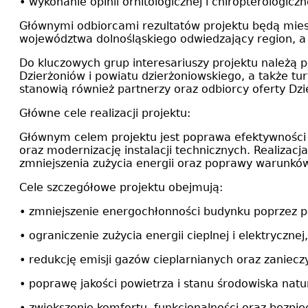
• wykonanie opinii ornitologicznej i chiropterologiczn
Głównymi odbiorcami rezultatów projektu będą mies
województwa dolnośląskiego odwiedzający region, a ta
Do kluczowych grup interesariuszy projektu należą pr
Dzierżoniów i powiatu dzierżoniowskiego, a także tur
stanowią również partnerzy oraz odbiorcy oferty Dzi
Główne cele realizacji projektu:
Głównym celem projektu jest poprawa efektywności
oraz modernizację instalacji technicznych. Realizac
zmniejszenia zużycia energii oraz poprawy warunkó
Cele szczegółowe projektu obejmują:
• zmniejszenie energochłonności budynku poprzez 
• ograniczenie zużycia energii cieplnej i elektryczne
• redukcję emisji gazów cieplarnianych oraz zaniec
• poprawę jakości powietrza i stanu środowiska natu
• zwiększenie komfortu, funkcjonalności oraz bezpi