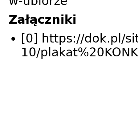
w-ubiorze
Załączniki
[0] https://dok.pl/s
10/plakat%20KON