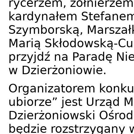
rycerzem, żołnierzem
kardynałem Stefane
Szymborską, Marszał
Marią Skłodowską-Cu
przyjdź na Paradę Nie
w Dzierżoniowie.
Organizatorem konkur
ubiorze” jest Urząd 
Dzierżoniowski Ośrod
będzie rozstrzygany