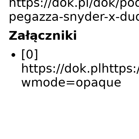
https://dok.pl/dok/po
pegazza-snyder-x-dud
Załączniki
[0]
https://dok.plhtt
wmode=opaque