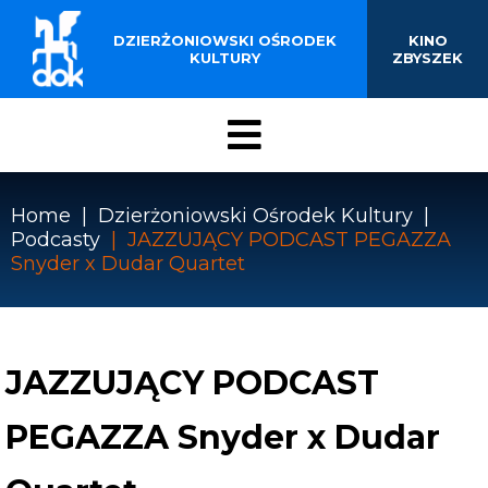
BUDYNKU KINOTEATRU
Przejdź
do
DZIERŻONIOWSKI OŚRODEK
KINO
„ZBYSZEK” W
treści
KULTURY
ZBYSZEK
DZIERŻONIOWIE
Menu
DOK
Home
Dzierżoniowski Ośrodek Kultury
Podcasty
JAZZUJĄCY PODCAST PEGAZZA
Ścieżka
Snyder x Dudar Quartet
nawigacyjna
JAZZUJĄCY PODCAST
PEGAZZA Snyder x Dudar