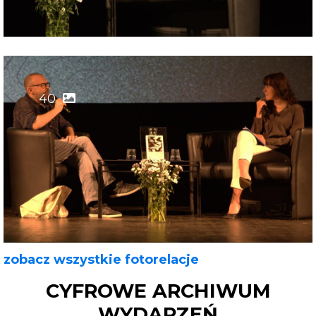
40
zobacz wszystkie fotorelacje
CYFROWE ARCHIWUM
WYDARZEŃ