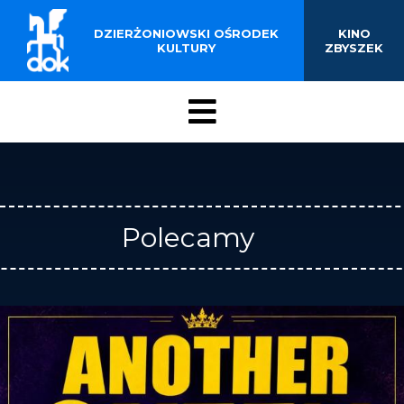
BUDYNKU KINOTEATRU
Przejdź
do
DZIERŻONIOWSKI OŚRODEK
KINO
„ZBYSZEK” W
treści
KULTURY
ZBYSZEK
DZIERŻONIOWIE
Menu
DOK
Polecamy