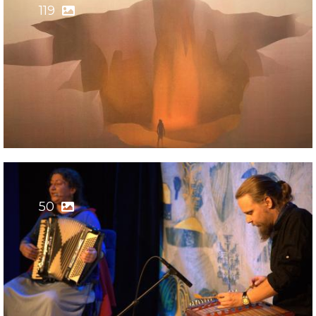
119
50