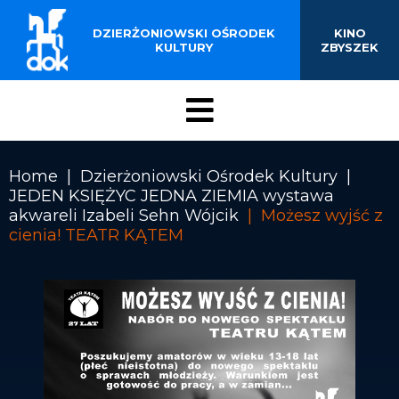
BUDYNKU KINOTEATRU
Przejdź
do
DZIERŻONIOWSKI OŚRODEK
KINO
„ZBYSZEK” W
treści
KULTURY
ZBYSZEK
DZIERŻONIOWIE
Menu
DOK
Home
Dzierżoniowski Ośrodek Kultury
JEDEN KSIĘŻYC JEDNA ZIEMIA wystawa
Ścieżka
akwareli Izabeli Sehn Wójcik
Możesz wyjść z
nawigacyjna
cienia! TEATR KĄTEM