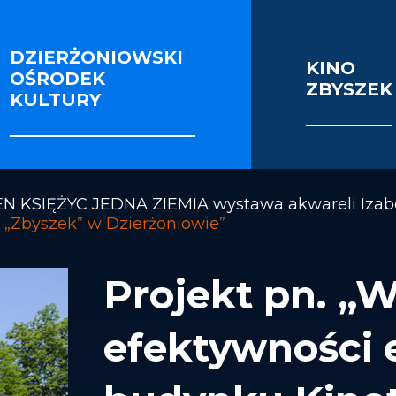
DZIERŻONIOWSKI
KINO
OŚRODEK
ZBYSZEK
IE I SEKCJE
FOTORELACJE
VIDEO
KULTURY
OŚCI ENERGETYCZNEJ BUDYNKU KINOTEATRU 
N KSIĘŻYC JEDNA ZIEMIA wystawa akwareli Izabe
 „Zbyszek” w Dzierżoniowie”
Projekt pn. „
efektywności 