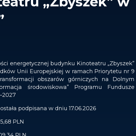
eatru „Zbyszek” w
”
ści energetycznej budynku Kinoteatru „Zbyszek”
dków Unii Europejskiej w ramach Priorytetu nr 9
transformacji obszarów górniczych na Dolnym
sformacja środowiskowa” Programu Fundusze
1–2027
stała podpisana w dniu 17.06.2026
65,68 PLN
09,34 PLN