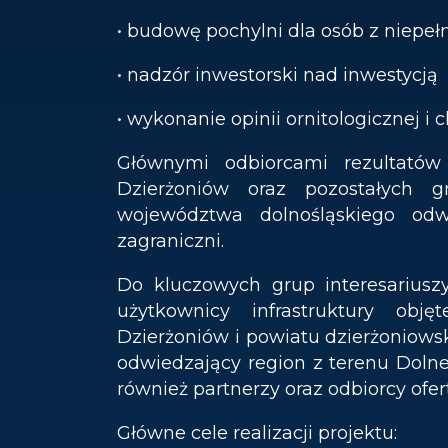
• budowę pochylni dla osób z niepe
• nadzór inwestorski nad inwestycją
• wykonanie opinii ornitologicznej i c
Głównymi odbiorcami rezultatów
Dzierżoniów oraz pozostałych g
województwa dolnośląskiego odwi
zagraniczni.
Do kluczowych grup interesariuszy 
użytkownicy infrastruktury obj
Dzierżoniów i powiatu dzierżoniowski
odwiedzający region z terenu Dolneg
również partnerzy oraz odbiorcy ofe
Główne cele realizacji projektu: