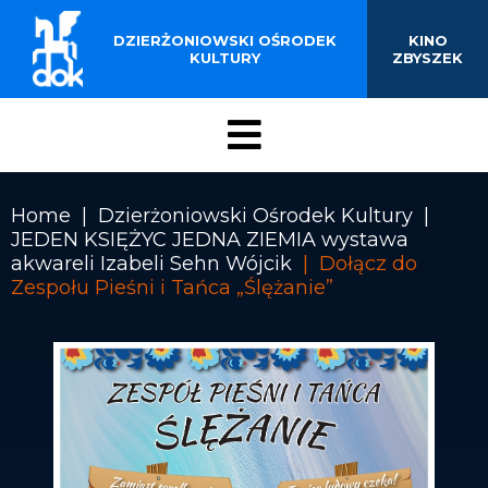
BUDYNKU KINOTEATRU
Przejdź
do
DZIERŻONIOWSKI OŚRODEK
KINO
„ZBYSZEK” W
treści
KULTURY
ZBYSZEK
DZIERŻONIOWIE
Menu
DOK
Home
Dzierżoniowski Ośrodek Kultury
JEDEN KSIĘŻYC JEDNA ZIEMIA wystawa
Ścieżka
akwareli Izabeli Sehn Wójcik
Dołącz do
nawigacyjna
Zespołu Pieśni i Tańca „Ślężanie”