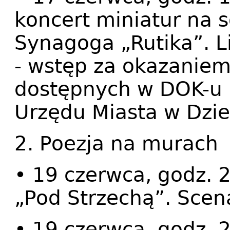
koncert miniatur na s
Synagoga „Rutika”. L
- wstęp za okazaniem
dostępnych w DOK-u i
Urzędu Miasta w Dzie
2. Poezja na murach
• 19 czerwca, godz. 
„Pod Strzechą”. Sce
• 19 czerwca, godz. 