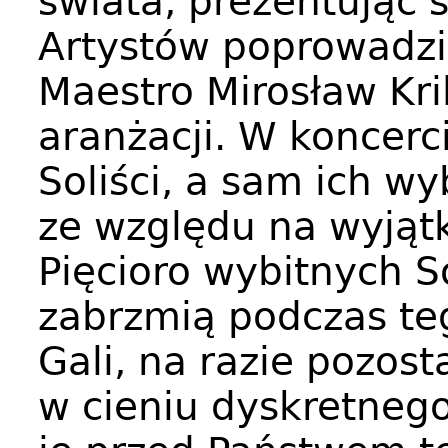
świata, prezentując 
Artystów poprowadzi
Maestro Mirosław Kril
aranżacji. W koncerc
Soliści, a sam ich w
ze względu na wyjąt
Pięcioro wybitnych S
zabrzmią podczas te
Gali, na razie pozost
w cieniu dyskretneg