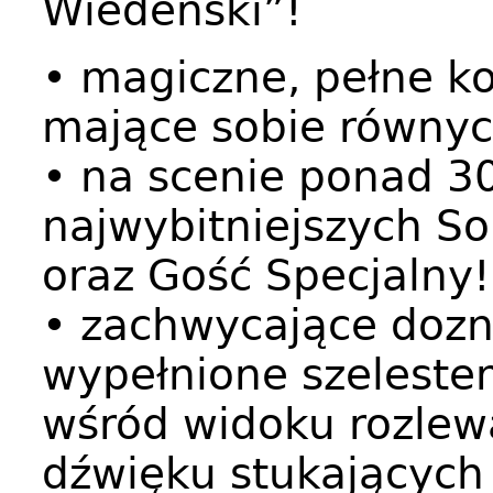
Wiedeński”!
• magiczne, pełne ko
mające sobie równyc
• na scenie ponad 3
najwybitniejszych Sol
oraz Gość Specjalny!
• zachwycające doz
wypełnione szeleste
wśród widoku rozle
dźwięku stukającyc