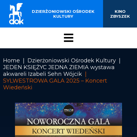
BUDYNKU KINOTEATRU
Przejdź
do
DZIERŻONIOWSKI OŚRODEK
KINO
„ZBYSZEK” W
treści
KULTURY
ZBYSZEK
DZIERŻONIOWIE
Menu
DOK
Home
Dzierżoniowski Ośrodek Kultury
JEDEN KSIĘŻYC JEDNA ZIEMIA wystawa
Ścieżka
akwareli Izabeli Sehn Wójcik
nawigacyjna
SYLWESTROWA GALA 2025 – Koncert
Wiedeński