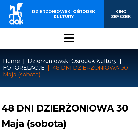
BUDYNKU KINOTEATRU
Przejdź
do
DZIERŻONIOWSKI OŚRODEK
KINO
„ZBYSZEK” W
treści
KULTURY
ZBYSZEK
DZIERŻONIOWIE
Menu
DOK
Home
Dzierżoniowski Ośrodek Kultury
FOTORELACJE
48 DNI DZIERŻONIOWA 30
Ścieżka
Maja (sobota)
nawigacyjna
48 DNI DZIERŻONIOWA 30
Maja (sobota)