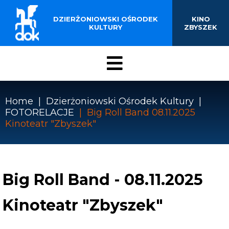
BUDYNKU KINOTEATRU
Przejdź
do
DZIERŻONIOWSKI OŚRODEK
KINO
„ZBYSZEK” W
treści
KULTURY
ZBYSZEK
DZIERŻONIOWIE
Menu
DOK
Home
Dzierżoniowski Ośrodek Kultury
FOTORELACJE
Big Roll Band 08.11.2025
Ścieżka
Kinoteatr "Zbyszek"
nawigacyjna
Big Roll Band - 08.11.2025
Kinoteatr "Zbyszek"