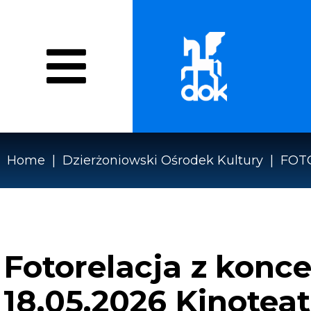
Przejdź
do
treści
O NAS
WYDARZENIA
PRACOWN
Menu
WZMOCNIENIE EFEKTYWN
DOK
Home
Dzierżoniowski Ośrodek Kultury
FOT
Ścieżka
nawigacyjna
Fotorelacja z konc
18.05.2026 Kinoteat