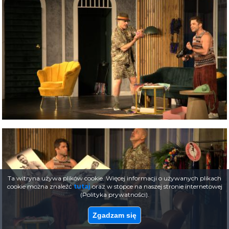
Ta witryna używa plików cookie. Więcej informacji o używanych plikach
cookie można znaleźć
tutaj
oraz w stopce na naszej stronie internetowej
(Polityka prywatności).
Zgadzam się