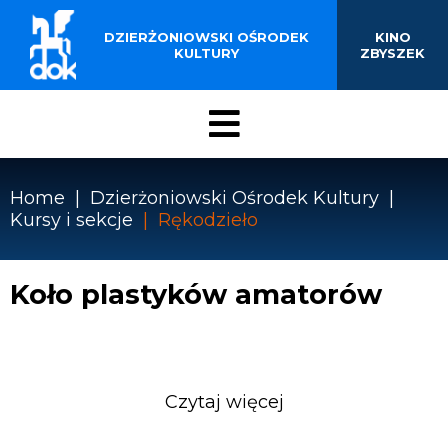
BUDYNKU KINOTEATRU
Przejdź
do
DZIERŻONIOWSKI OŚRODEK
KINO
„ZBYSZEK” W
treści
KULTURY
ZBYSZEK
DZIERŻONIOWIE
Menu
DOK
Home
Dzierżoniowski Ośrodek Kultury
Kursy i sekcje
Rękodzieło
Ścieżka
nawigacyjna
Koło plastyków amatorów
Czytaj więcej
o
Koło