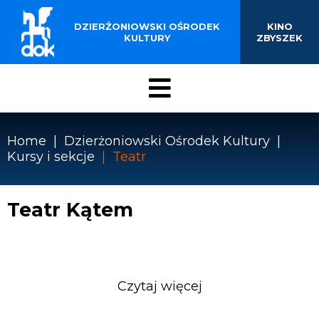
BUDYNKU KINOTEATRU
Przejdź
do
DZIERŻONIOWSKI OŚRODEK
KINO
„ZBYSZEK” W
treści
KULTURY
ZBYSZEK
DZIERŻONIOWIE
Menu
DOK
Home
Dzierżoniowski Ośrodek Kultury
Kursy i sekcje
Teatr
Ścieżka
nawigacyjna
Teatr Kątem
Czytaj więcej
o
Teatr