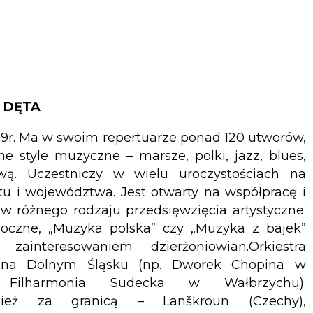
A DĘTA
009r. Ma w swoim repertuarze ponad 120 utworów,
ne style muzyczne – marsze, polki, jazz, blues,
wą. Uczestniczy w wielu uroczystościach na
tu i województwa. Jest otwarty na współpracę i
 w różnego rodzaju przedsięwzięcia artystyczne.
oczne, „Muzyka polska” czy „Muzyka z bajek”
ainteresowaniem dzierżoniowian.Orkiestra
e na Dolnym Śląsku (np. Dworek Chopina w
u, Filharmonia Sudecka w Wałbrzychu).
nież za granicą – Lanškroun (Czechy),