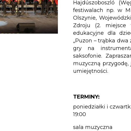
Hajdúszoboszló (Węg
festiwalach np. w 
Olszynie, Wojewódzk
Zdroju (2. miejsce 
edukacyjne dla dzie
„Puzon – trąbka dwa ż
gry na instrumenta
saksofonie. Zaprasz
muzyczną przygodę, j
umiejętności.
TERMINY:
poniedziałki i czwartki
19:00
sala muzyczna