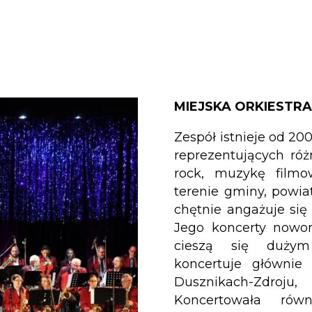
MIEJSKA ORKIESTR
Zespół istnieje od 2
reprezentujących róż
rock, muzykę filmo
terenie gminy, powia
chętnie angażuje się
Jego koncerty nowor
cieszą się dużym z
koncertuje główni
Dusznikach-Zdroj
Koncertowała rów