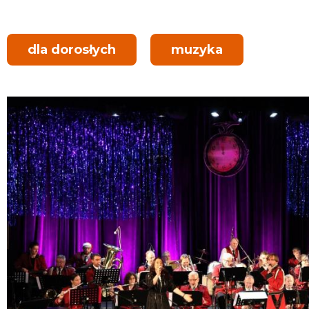
dla dorosłych
muzyka