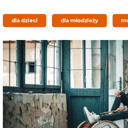
dla dzieci
dla młodzieży
m