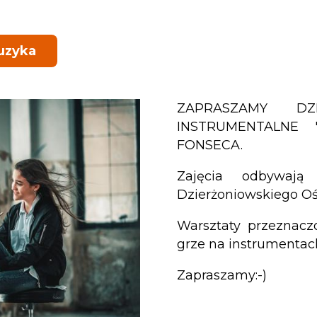
uzyka
ZAPRASZAMY D
INSTRUMENTALNE 
FONSECA.
Zajęcia odbywają
Dzierżoniowskiego Ośro
Warsztaty przeznacz
grze na instrumentac
Zapraszamy:-)