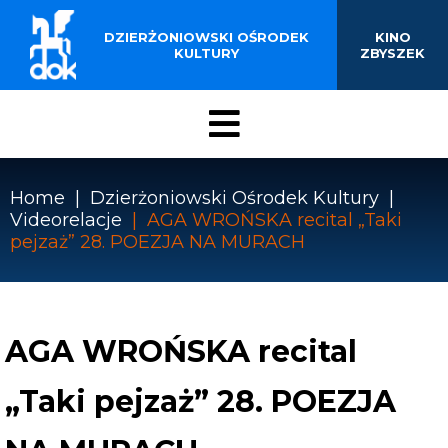
BUDYNKU KINOTEATRU
Przejdź
do
DZIERŻONIOWSKI OŚRODEK
KINO
„ZBYSZEK” W
treści
KULTURY
ZBYSZEK
DZIERŻONIOWIE
Menu
DOK
Home
Dzierżoniowski Ośrodek Kultury
Videorelacje
AGA WROŃSKA recital „Taki
Ścieżka
pejzaż” 28. POEZJA NA MURACH
nawigacyjna
AGA WROŃSKA recital
„Taki pejzaż” 28. POEZJA