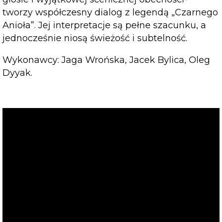
tworzy współczesny dialog z legendą „Czarnego
Anioła”. Jej interpretacje są pełne szacunku, a
jednocześnie niosą świeżość i subtelność.
Wykonawcy: Jaga Wrońska, Jacek Bylica, Oleg
Dyyak.