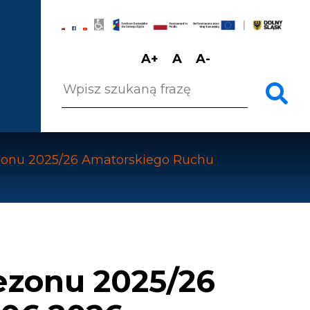
Menu
górne
prawe
GALERIA NA PIĘTRZE
KONTAKT
Increase
Reset
Decrease
Szukaj
font
font
font
„ZBYSZEK” W DZIERŻONIOWIE
size
size
size
zonu 2025/26 Amatorskiego Ruchu
ezonu 2025/26