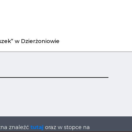
zek” w Dzierżoniowie
żna znaleźć
tutaj
oraz w stopce na