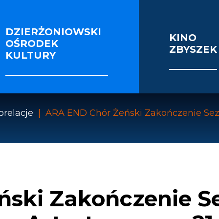
DZIERŻONIOWSKI
KINO
OŚRODEK
ZBYSZEK
IE I SEKCJE
FOTORELACJE
VIDEO
KULTURY
OŚCI ENERGETYCZNEJ BUDYNKU KINOTEATRU 
orelacje
ARA END Chór Żeński Zakończenie Se
ński Zakończenie S