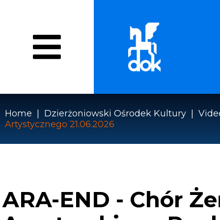
Przejdź
do
treści
O NAS
WYDARZENIA
PRACOWN
Menu
WZMOCNIENIE EFEKTYWN
DOK
Home
Dzierżoniowski Ośrodek Kultury
Vide
Artystycznego 21.06.2026
Ścieżka
nawigacyjna
ARA-END - Chór Że