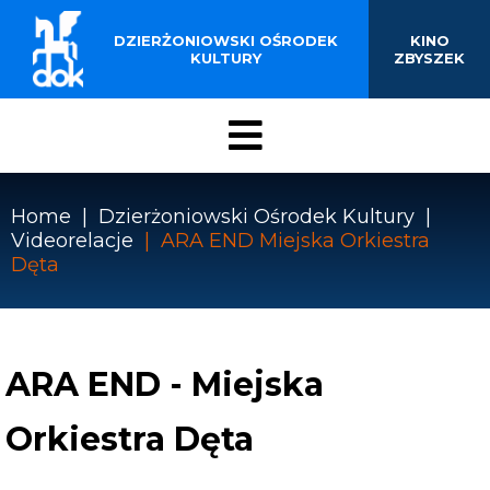
BUDYNKU KINOTEATRU
Przejdź
do
DZIERŻONIOWSKI OŚRODEK
KINO
„ZBYSZEK” W
treści
KULTURY
ZBYSZEK
DZIERŻONIOWIE
Menu
DOK
Home
Dzierżoniowski Ośrodek Kultury
Videorelacje
ARA END Miejska Orkiestra
Ścieżka
Dęta
nawigacyjna
ARA END - Miejska
Orkiestra Dęta