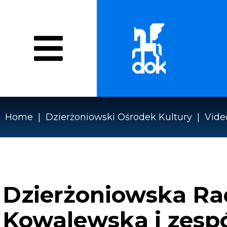
Przejdź
do
treści
O NAS
WYDARZENIA
PRACOWN
Menu
WZMOCNIENIE EFEKTYWN
DOK
Home
Dzierżoniowski Ośrodek Kultury
Vide
Ścieżka
nawigacyjna
Dzierżoniowska Rada
Kowalewska i zesp