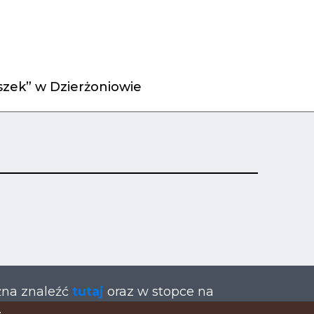
zek” w Dzierżoniowie
żna znaleźć
tutaj
oraz w stopce na
.