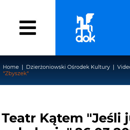
Przejdź
do
treści
O NAS
WYDARZENIA
PRACOWN
Menu
WZMOCNIENIE EFEKTYWN
DOK
Home
Dzierżoniowski Ośrodek Kultury
Vide
"Zbyszek"
Ścieżka
nawigacyjna
Teatr Kątem "Jeśli 