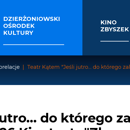
DZIERŻONIOWSKI
KINO
OŚRODEK
ZBYSZEK
IE I SEKCJE
FOTORELACJE
VIDEO
KULTURY
OŚCI ENERGETYCZNEJ BUDYNKU KINOTEATRU 
orelacje
Teatr Kątem "Jeśli jutro… do którego za
jutro… do którego z