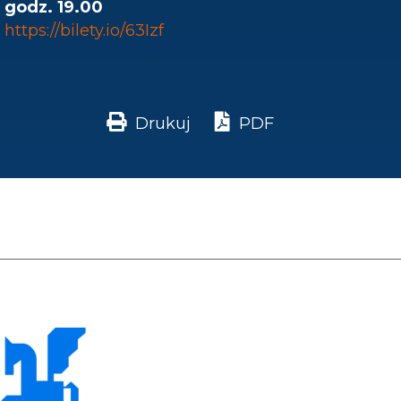
godz. 19.00
https://bilety.io/63Izf
Drukuj
PDF