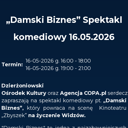
„Damski Biznes” Spektakl
komediowy 16.05.2026
16-05-2026 g. 16:00 - 18:00
16-05-2026 g. 19:00 - 21:00
Dzierżoniowski
Ośrod
ek
Kultury
oraz
Agencj
a
COPA.pl
serdecz
zapraszają na spektakl komediowy pt.
„Damski
Biznes”
,
który powraca na scenę Kinoteatru
„Zbyszek”
na życzenie
W
idzów
.