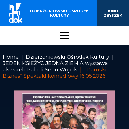
BUDYNKU KINOTEATRU
Przejdź
do
DZIERŻONIOWSKI OŚRODEK
KINO
„ZBYSZEK” W
treści
KULTURY
ZBYSZEK
DZIERŻONIOWIE
Menu
DOK
Home
Dzierżoniowski Ośrodek Kultury
JEDEN KSIĘŻYC JEDNA ZIEMIA wystawa
Ścieżka
akwareli Izabeli Sehn Wójcik
„Damski
nawigacyjna
Biznes” Spektakl komediowy 16.05.2026