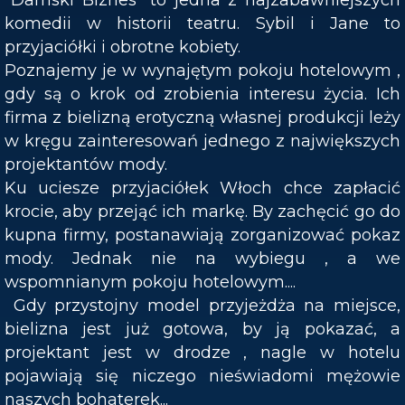
"Damski Biznes" to jedna z najzabawniejszych
komedii w historii teatru. Sybil i Jane to
przyjaciółki i obrotne kobiety.
Poznajemy je w wynajętym pokoju hotelowym ,
gdy są o krok od zrobienia interesu życia. Ich
firma z bielizną erotyczną własnej produkcji leży
w kręgu zainteresowań jednego z największych
projektantów mody.
Ku uciesze przyjaciółek Włoch chce zapłacić
krocie, aby przejąć ich markę. By zachęcić go do
kupna firmy, postanawiają zorganizować pokaz
mody. Jednak nie na wybiegu , a we
wspomnianym pokoju hotelowym....
Gdy przystojny model przyjeżdża na miejsce,
bielizna jest już gotowa, by ją pokazać, a
projektant jest w drodze , nagle w hotelu
pojawiają się niczego nieświadomi mężowie
naszych bohaterek...