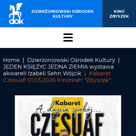
BUDYNKU KINOTEATRU
Przejdź
do
DZIERŻONIOWSKI OŚRODEK
KINO
„ZBYSZEK” W
treści
KULTURY
ZBYSZEK
DZIERŻONIOWIE
Menu
DOK
Home
Dzierżoniowski Ośrodek Kultury
JEDEN KSIĘŻYC JEDNA ZIEMIA wystawa
Ścieżka
akwareli Izabeli Sehn Wójcik
Kabaret
nawigacyjna
Czesuaf! 01.03.2026 Kinoteatr "Zbyszek"