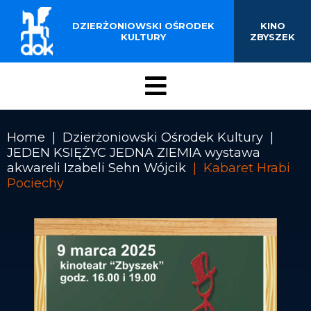
BUDYNKU KINOTEATRU
Przejdź
do
DZIERŻONIOWSKI OŚRODEK
KINO
„ZBYSZEK” W
treści
KULTURY
ZBYSZEK
DZIERŻONIOWIE
Menu
DOK
Home
Dzierżoniowski Ośrodek Kultury
JEDEN KSIĘŻYC JEDNA ZIEMIA wystawa
Ścieżka
akwareli Izabeli Sehn Wójcik
Kabaret Hrabi
nawigacyjna
Pociechy