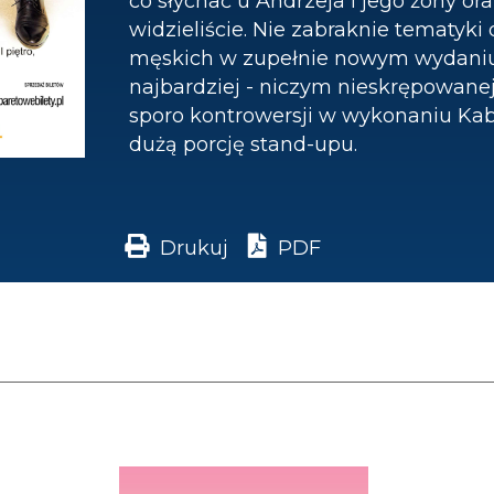
co słychać u Andrzeja i jego żony ora
widzieliście. Nie zabraknie tematy
męskich w zupełnie nowym wydaniu,
najbardziej - niczym nieskrępowane
sporo kontrowersji w wykonaniu Kab
dużą porcję stand-upu.
Drukuj
PDF