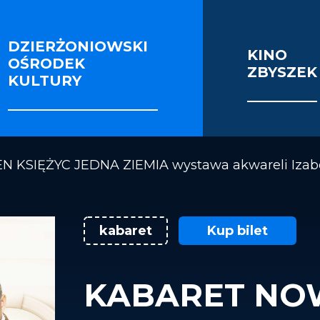
DZIERŻONIOWSKI
KINO
OŚRODEK
ZBYSZEK
IE I SEKCJE
FOTORELACJE
VIDEO
KULTURY
OŚCI ENERGETYCZNEJ BUDYNKU KINOTEATRU 
N KSIĘŻYC JEDNA ZIEMIA wystawa akwareli Izabe
kabaret
Kup bilet
KABARET NO