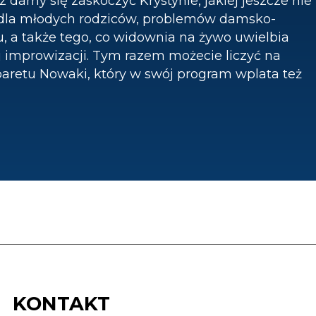
z damy się zaskoczyć Krystynie, jakiej jeszcze nie
ki dla młodych rodziców, problemów damsko-
 a także tego, co widownia na żywo uwielbia
j improwizacji. Tym razem możecie liczyć na
aretu Nowaki, który w swój program wplata też
KONTAKT