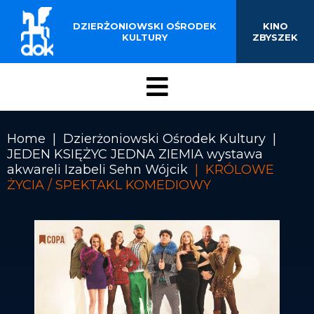
BUDYNKU KINOTEATRU
Przejdź
do
DZIERŻONIOWSKI OŚRODEK
KINO
„ZBYSZEK” W
treści
KULTURY
ZBYSZEK
DZIERŻONIOWIE
Menu
DOK
Home
Dzierżoniowski Ośrodek Kultury
JEDEN KSIĘŻYC JEDNA ZIEMIA wystawa
Ścieżka
akwareli Izabeli Sehn Wójcik
KRÓLOWE
nawigacyjna
ŻYCIA / SPEKTAKL KOMEDIOWY