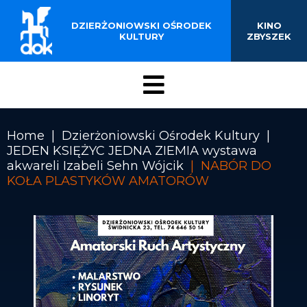
BUDYNKU KINOTEATRU
Przejdź
do
DZIERŻONIOWSKI OŚRODEK
KINO
„ZBYSZEK” W
treści
KULTURY
ZBYSZEK
DZIERŻONIOWIE
Menu
DOK
Home
Dzierżoniowski Ośrodek Kultury
JEDEN KSIĘŻYC JEDNA ZIEMIA wystawa
Ścieżka
akwareli Izabeli Sehn Wójcik
NABÓR DO
nawigacyjna
KOŁA PLASTYKÓW AMATORÓW