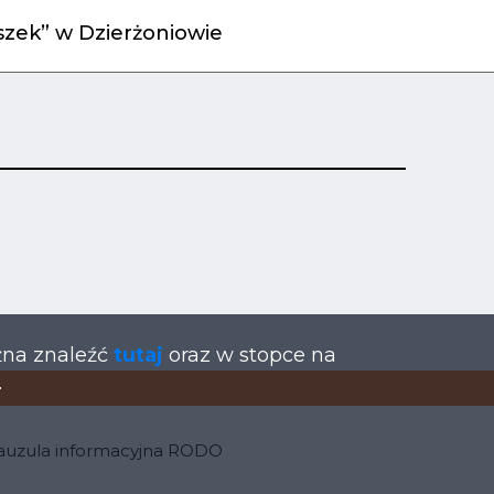
zek” w Dzierżoniowie
żna znaleźć
tutaj
oraz w stopce na
.
auzula informacyjna RODO