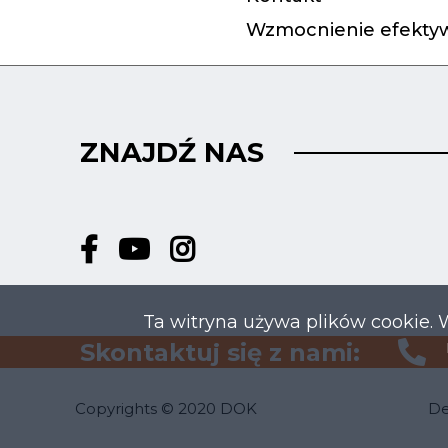
Wzmocnienie efektyw
ZNAJDŹ NAS
Ta witryna używa plików cookie. 
Skontaktuj się z nami:
Copyrights © 2020 DOK
De
M