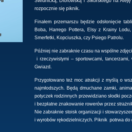
Świdnicką, Diorowską i Sikorskiego na Alej
rozpocznie się piknik.
Finałem przemarszu będzie odsłonięcie tabl
Boba, Harrego Pottera, Elsy z Krainy Lodu,
Smerfetki, Kopciuszka, czy Psiego Patrolu.
Później nie zabraknie czasu na wspólne zdjęc
i rzeczywistymi – sportowcami, tancerzami,
Gwiazd.
Przygotowano też moc atrakcji z myślą o wsz
najmłodszych. Będą dmuchane zamki, animacj
potyczek rodzinnych przewidziano słodki poc
i bezpłatne znakowanie rowerów przez strażni
Nie zabraknie stoisk organizacji i stowarzys
i wyrobów rękodzielniczych. Piknik potrwa do 