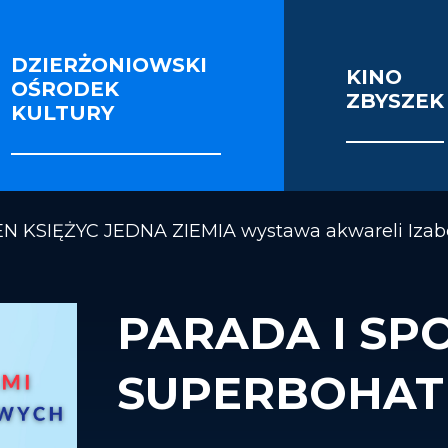
DZIERŻONIOWSKI
KINO
OŚRODEK
ZBYSZEK
IE I SEKCJE
FOTORELACJE
VIDEO
KULTURY
OŚCI ENERGETYCZNEJ BUDYNKU KINOTEATRU 
N KSIĘŻYC JEDNA ZIEMIA wystawa akwareli Izabe
PARADA I SP
SUPERBOHAT