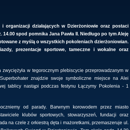
 organizacji działających w Dzierżoniowie oraz postaci
. 14.00 spod pomnika Jana Pawła II. Niedługo po tym Aleję
towane z myślą o wszystkich pokoleniach dzierżoniowian.
wiazdy, prezentacje sportowe, tameczne i wokalne oraz
ra zwyciężyła w tegorocznym plebiscycie przeprowadzanym w
 Superbohater znajdzie swoje symboliczne miejsce na Alei
ej tablicy nastąpi podczas festynu Łączymy Pokolenia - 1
poczniemy od parady. Barwnym korowodem przez miasto
tawiciele klubów sportowych, stowarzyszeń, fundacji oraz
ada na czele z orkiestrą dęta i mażoretkami, przemaszeruje ul.