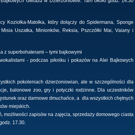
ę Bajkowych Gwiazd w Dzierżoniowie. Tam około godz. 14.30
icy Koziołka-Matołka, który dołączy do Spidermana, Sponge
 Misia Uszatka, Minionków, Reksia, Pszczółki Mai, Vaiany i
ia z superbohaterami – tymi bajkowymi
 wokalistami - podczas pikniku i pokazów na Alei Bajkowych
ystkich pokoleniach dzierżoniowian, ale w szczególności dla
e, balonowe zoo, gry i potyczki rodzinne. Dla uczestników
zęstunek oraz darmowe dmuchańce, a dla wszystkich chętnych
ków miejskich.
zeń, możliwości zapisów na zajęcia, sprzedaży domowego ciasta
godz. 17.30.