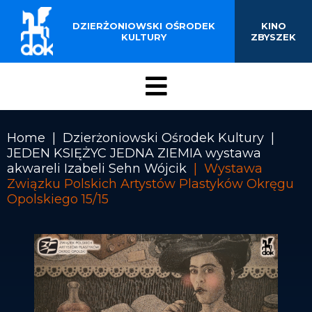
BUDYNKU KINOTEATRU
Przejdź
do
DZIERŻONIOWSKI OŚRODEK
KINO
„ZBYSZEK” W
treści
KULTURY
ZBYSZEK
DZIERŻONIOWIE
Menu
DOK
Home
Dzierżoniowski Ośrodek Kultury
JEDEN KSIĘŻYC JEDNA ZIEMIA wystawa
Ścieżka
akwareli Izabeli Sehn Wójcik
Wystawa
nawigacyjna
Związku Polskich Artystów Plastyków Okręgu
Opolskiego 15/15