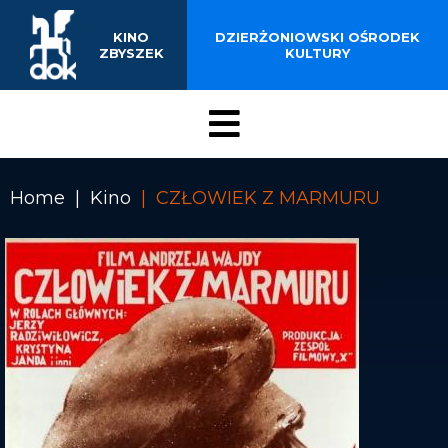
EDUKACJA FILMOWA
Przejdź
do
ZAPOWIEDZI
KINO
DZIERŻONIOWSKI OŚRODEK
treści
ZBYSZEK
KULTURY
KONTAKT
Menu
Kino
Home
Kino
CZŁOWIEK Z MARMURU
Ścieżka
nawigacyjna