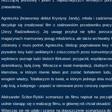
niszczącej jednostkę i jeden z najważniejszych filmowych por
zniewolenia.
Agnieszka (brawurowy debiut Krystyny Jandy), młoda i zadziorna
decyduje się zrealizować film o stalinowskim przodowniku prac
(Jerzy Radziwiłowicz). Jej uwagę przykuł nie tylko porzu
magazynach marmurowy posąg młodzieńca, ale także archiwalny f
zdzierany z muru portret. Agnieszka, śledząc pogmatwane losy
prywatne losy ludzi uwikłanych i zniszczonych przez komunisty
wędrówce poznaje ludzi biskich Birkutowi: przyjaciół, współpraco
dziennikarzy, byłą żonę. Wkracza w świat manipulacji, złudnych n
kłamstwa, w którym równie łatwo jest zostać bohaterem ludu,
wrogiem władzy. Totalitaryzm to świat, w którym jednego dnia m
cały kraj, a kolejnego – popaść w sterowane przez cenzurę zapomni
Aleksander Ścibor-Rylski scenariusz do filmu napisał na początk
usilnie starając się o realizację filmu, w głównej roli chciał obsadz
Wówczas się nie udało i szansę na dopuszczenie scenariusza do p