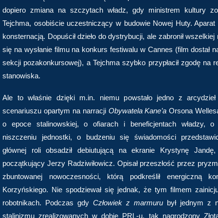
dopiero zmiana na szczytach władz, gdy ministrem kultury zos
Tejchma, osobiście uczestniczący w budowie Nowej Huty. Aparat 
konsternacją. Dopuścił dzieło do dystrybucji, ale zabronił wszelkiej
się na wysłanie filmu na konkurs festiwalu w Cannes (film dostał
sekcji pozakonkursowej), a Tejchma szybko przypłacił zgodę na rea
stanowiska.
Ale to właśnie dzięki m.in. niemu powstało jedno z arcydzieł
scenariuszu opartym na narracji
Obywatela Kane’a
Orsona Wellesa
o epoce stalinowskiej, o ofiarach i beneficjentach władzy, o
niszczeniu jednostki, o budzeniu się świadomości przedstawici
głównej roli obsadził debiutującą na ekranie Krystynę Jandę,
początkujący Jerzy Radziwiłowicz. Opisał przeszłość przez pryzma
zbuntowanej nowoczesności, którą podkreślił energiczną ko
Korzyńskiego. Nie spodziewał się jednak, że tym filmem zainicjuj
robotnikach. Podczas gdy
Człowiek z marmuru
był jednym z n
stalinizmu zrealizowanych w dobie PRL-u, tak nagrodzony Zł