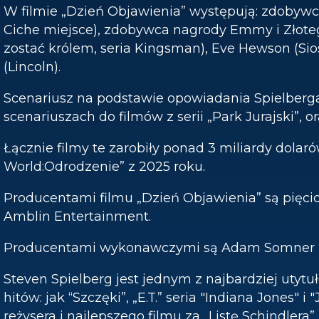
W filmie „Dzień Objawienia” występują: zdobyw
Ciche miejsce), zdobywca nagrody Emmy i Złoteg
zostać królem, seria Kingsman), Eve Hewson (S
(Lincoln).
Scenariusz na podstawie opowiadania Spielberga
scenariuszach do filmów z serii „Park Jurajski”, 
Łącznie filmy te zarobiły ponad 3 miliardy dolar
World:Odrodzenie” z 2025 roku.
Producentami filmu „Dzień Objawienia” są pięci
Amblin Entertainment.
Producentami wykonawczymi są Adam Somner i 
Steven Spielberg jest jednym z najbardziej uty
hitów: jak “Szczęki”, „E.T.” seria "Indiana Jones"
reżysera i najlepszego filmu za „Listę Schindler