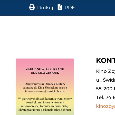
Drukuj
PDF
KON
Kino Zb
ul. Świd
58-200 
Tel. 74 
kinozby