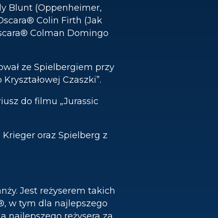
ly Blunt (Oppenheimer,
cara® Colin Firth (Jak
 Oscara® Colman Domingo
ował ze Spielbergiem przy
o Kryształowej Czaszki”.
iusz do filmu „Jurassic
Krieger oraz Spielberg z
nży. Jest reżyserem takich
ra®, w tym dla najlepszego
la najlepszego reżysera za