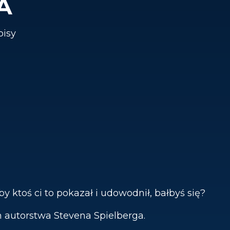
A
pisy
y ktoś ci to pokazał i udowodnił, bałbyś się?
m autorstwa Stevena Spielberga.