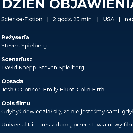
DZIEŃ OBJAWIENI
Science-Fiction
2 godz. 25 min.
USA
na
Reżyseria
Steven Spielberg
Scenariusz
David Koepp, Steven Spielberg
Obsada
Josh O'Connor, Emily Blunt, Colin Firth
Opis filmu
Gdybyś dowiedział się, że nie jesteśmy sami, gdyb
Universal Pictures z dumą przedstawia nowy fil