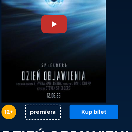
12+
Kup bilet
premiera