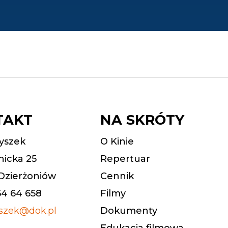
TAKT
NA SKRÓTY
yszek
O Kinie
nicka 25
Repertuar
Dzierżoniów
Cennik
64 64 658
Filmy
szek@dok.pl
Dokumenty