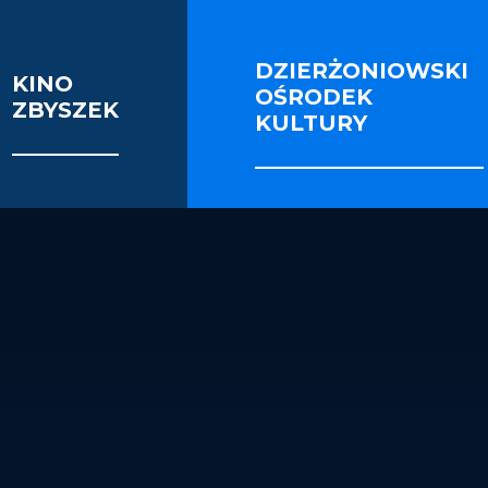
DZIERŻONIOWSKI
KINO
OŚRODEK
ZBYSZEK
KULTURY
FILMY
DOKUMENTY
EDUKACJA FI