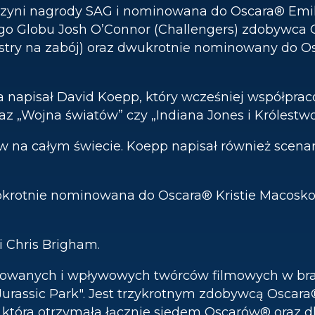
czyni nagrody SAG i nominowana do Oscara® Emi
o Globu Josh O’Connor (Challengers) zdobywca Os
iostry na zabój) oraz dwukrotnie nominowany do
 napisał David Koepp, który wcześniej współprac
oraz „Wojna światów” czy „Indiana Jones i Królestw
ów na całym świecie. Koepp napisał również scenar
okrotnie nominowana do Oscara® Kristie Macosko 
Chris Brigham.
tułowanych i wpływowych twórców filmowych w bra
 i "Jurassic Park". Jest trzykrotnym zdobywcą Osca
a”, która otrzymała łącznie siedem Oscarów® oraz d