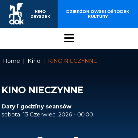
EDUKACJA FILMOWA
Przejdź
do
ZAPOWIEDZI
KINO
DZIERŻONIOWSKI OŚRODEK
treści
ZBYSZEK
KULTURY
KONTAKT
Menu
Kino
Home
Kino
KINO NIECZYNNE
Ścieżka
nawigacyjna
KINO NIECZYNNE
Daty i godziny seansów
sobota, 13 Czerwiec, 2026 - 00:00