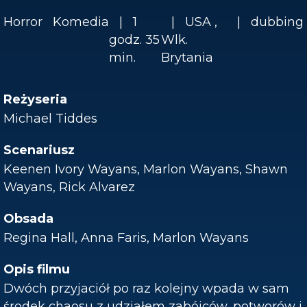
Horror
Komedia
1
USA ,
dubbing
godz. 35
Wlk.
min.
Brytania
Reżyseria
Michael Tiddes
Scenariusz
Keenen Ivory Wayans, Marlon Wayans, Shawn
Wayans, Rick Alvarez
Obsada
Regina Hall, Anna Faris, Marlon Wayans
Opis filmu
Dwóch przyjaciół po raz kolejny wpada w sam
środek chaosu z udziałem zabójców, potworów i