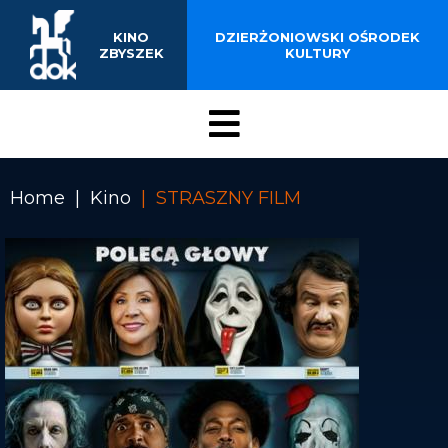
EDUKACJA FILMOWA
Przejdź
do
ZAPOWIEDZI
KINO
DZIERŻONIOWSKI OŚRODEK
treści
ZBYSZEK
KULTURY
KONTAKT
Menu
Kino
Home
Kino
STRASZNY FILM
Ścieżka
nawigacyjna