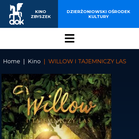
EDUKACJA FILMOWA
Przejdź
do
ZAPOWIEDZI
KINO
DZIERŻONIOWSKI OŚRODEK
treści
ZBYSZEK
KULTURY
KONTAKT
Menu
Kino
Home
Kino
WILLOW I TAJEMNICZY LAS
Ścieżka
nawigacyjna