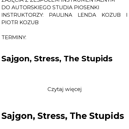
DO AUTORSKIEGO STUDIA PIOSENKI
INSTRUKTORZY: PAULINA LENDA KOZUB I
PIOTR KOZUB
TERMINY:
Sajgon, Stress, The Stupids
Czytaj więcej
o
Sajgon,
Stress,
The
Sajgon, Stress, The Stupids
Stupids