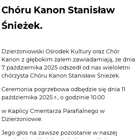
października
Chóru Kanon Stanisław
2025
odszedł
Śnieżek.
od
nas
wieloletni
chórzysta
Dzierżoniowski Ośrodek Kultury oraz Chór
Chóru
Kanon z głębokim żalem zawiadamiają, że dnia
Kanon
7 października 2025 odszedł od nas wieloletni
Stanisław
chórzysta Chóru Kanon Stanisław Śnieżek.
Śnieżek.
Ceremonia pogrzebowa odbędzie się dnia 11
października 2025 r., o godzinie 10.00
w Kaplicy Cmentarza Parafialnego w
Dzierżoniowie.
Jego głos na zawsze pozostanie w naszej