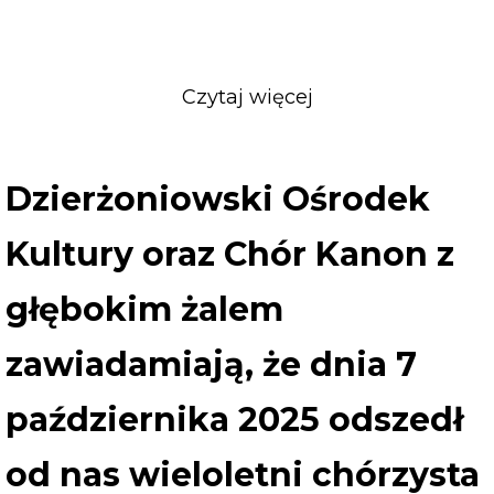
Czytaj więcej
o
Dzierżoniowski
Ośrodek
Kultury
Dzierżoniowski Ośrodek
oraz
Chór
Kultury oraz Chór Kanon z
Kanon
z
głębokim żalem
głębokim
żalem
zawiadamiają, że dnia 7
zawiadamiają,
października 2025 odszedł
że
dnia
od nas wieloletni chórzysta
7