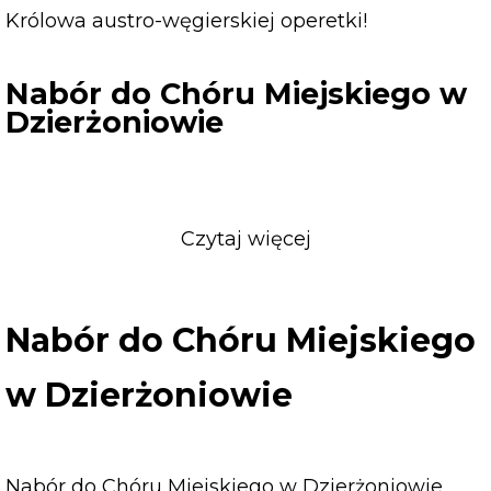
Królowa austro-węgierskiej operetki!
Nabór do Chóru Miejskiego w
Dzierżoniowie
Czytaj więcej
o
Nabór
do
Chóru
Nabór do Chóru Miejskiego
Miejskiego
w
w Dzierżoniowie
Dzierżoniowie
Nabór do Chóru Miejskiego w Dzierżoniowie