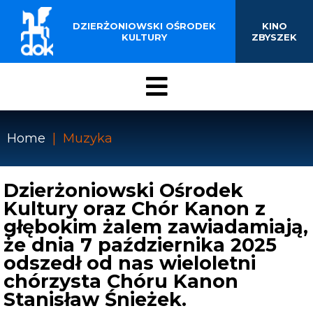
BUDYNKU KINOTEATRU
Przejdź
do
DZIERŻONIOWSKI OŚRODEK
KINO
„ZBYSZEK” W
treści
KULTURY
ZBYSZEK
DZIERŻONIOWIE
Menu
DOK
Home
Muzyka
Ścieżka
nawigacyjna
Dzierżoniowski Ośrodek
Kultury oraz Chór Kanon z
głębokim żalem zawiadamiają,
że dnia 7 października 2025
odszedł od nas wieloletni
chórzysta Chóru Kanon
Stanisław Śnieżek.