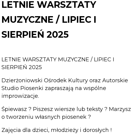
MUZYCZNE
LETNIE WARSZTATY
/
LIPIEC
MUZYCZNE / LIPIEC I
I
SIERPIEŃ
SIERPIEŃ 2025
2025
LETNIE WARSZTATY MUZYCZNE / LIPIEC I
SIERPIEŃ 2025
Dzierżoniowski Ośrodek Kultury oraz Autorskie
Studio Piosenki zapraszają na wspólne
improwizacje.
Śpiewasz ? Piszesz wiersze lub teksty ? Marzysz
o tworzeniu własnych piosenek ?
Zajęcia dla dzieci, młodzieży i dorosłych !