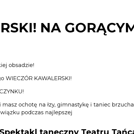
RSKI! NA GORĄCYM
ej obsadzie!
lnego WIECZÓR KAWALERSKI!
UCZYNKU!
i masz ochotę na łzy, gimnastykę i taniec brzuch
 związku podczas najlepszej
" Spektakl taneczny Teatru Ta