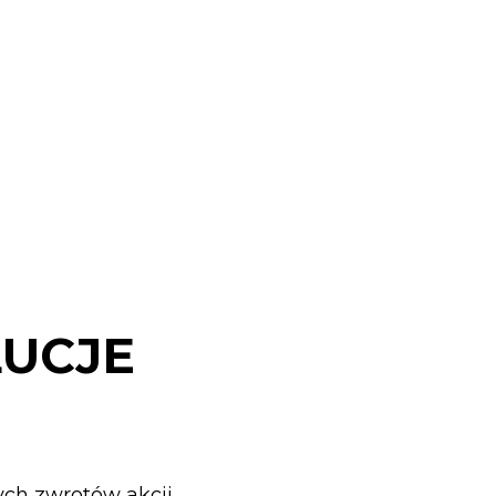
UCJE
ch zwrotów akcji.