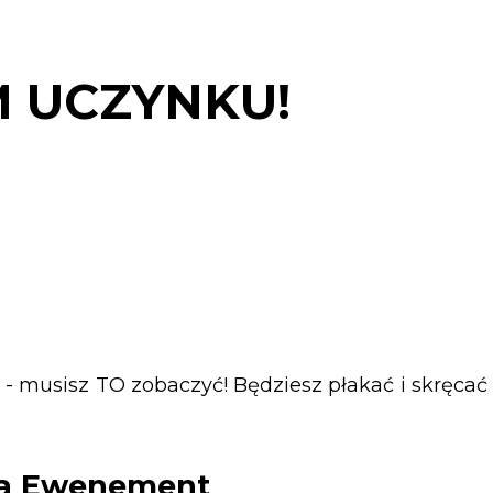
 UCZYNKU!
a - musisz TO zobaczyć! Będziesz płakać i skręcać
ńca Ewenement