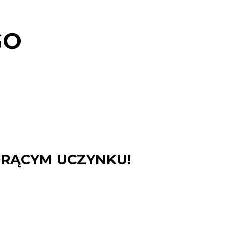
GO
0
ORĄCYM UCZYNKU!