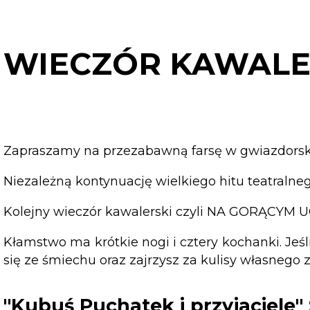
KAWALERSKI!
NA
GORĄCYM
WIECZÓR KAWALE
UCZYNKU!
Zapraszamy na przezabawną farsę w gwiazdorski
Niezależną kontynuację wielkiego hitu teatra
Kolejny wieczór kawalerski czyli NA GORĄCYM 
Kłamstwo ma krótkie nogi i cztery kochanki. Jeśl
się ze śmiechu oraz zajrzysz za kulisy własnego
"Kubuś Puchatek i przyjaciele