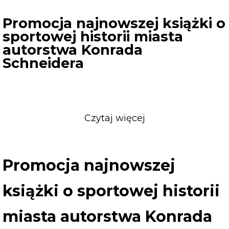
Promocja najnowszej książki o
sportowej historii miasta
autorstwa Konrada
Schneidera
Czytaj więcej
o
Promocja
najnowszej
książki
Promocja najnowszej
o
sportowej
książki o sportowej historii
historii
miasta
miasta autorstwa Konrada
autorstwa