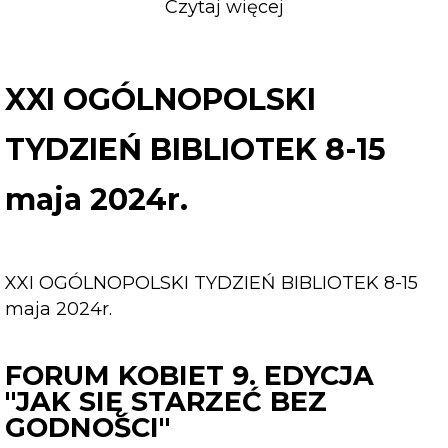
Czytaj więcej
o
XXI
OGÓLNOPOLSKI
TYDZIEŃ
XXI OGÓLNOPOLSKI
BIBLIOTEK
8-
TYDZIEŃ BIBLIOTEK 8-15
15
maja
maja 2024r.
2024r.
XXI OGÓLNOPOLSKI TYDZIEŃ BIBLIOTEK 8-15
maja 2024r.
FORUM KOBIET 9. EDYCJA
"JAK SIĘ STARZEĆ BEZ
GODNOŚCI"