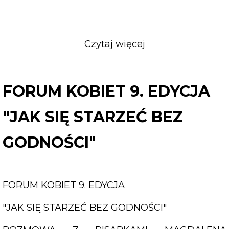
Czytaj więcej
o
FORUM
KOBIET
9.
FORUM KOBIET 9. EDYCJA
EDYCJA
"JAK
"JAK SIĘ STARZEĆ BEZ
SIĘ
STARZEĆ
GODNOŚCI"
BEZ
GODNOŚCI"
FORUM KOBIET 9. EDYCJA
"JAK SIĘ STARZEĆ BEZ GODNOŚCI"