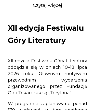
Czytaj więcej
o
XII
edycja
Festiwalu
XII edycja Festiwalu
Góry
Literatury
Góry Literatury
XII edycja Festiwalu Góry Literatury
odbędzie się w dniach 10–18 lipca
2026 roku. Głównym motywem
przewodnim wydarzenia
organizowanego przez Fundację
Olgi Tokarczuk są „Terytoria”.
W programie zaplanowano ponad
170 wydarzeń, w tym spotkania