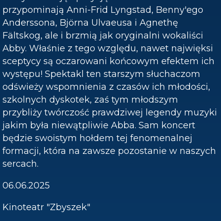
przypominają Anni-Frid Lyngstad, Benny'ego
Anderssona, Björna Ulvaeusa i Agnethę
Fältskog, ale i brzmią jak oryginalni wokaliści
Abby. Właśnie z tego względu, nawet najwięksi
sceptycy są oczarowani końcowym efektem ich
występu! Spektakl ten starszym słuchaczom
odświeży wspomnienia z czasów ich młodości,
szkolnych dyskotek, zaś tym młodszym
przybliży twórczość prawdziwej legendy muzyki
jakim była niewątpliwie Abba. Sam koncert
będzie swoistym hołdem tej fenomenalnej
formacji, która na zawsze pozostanie w naszych
sercach.
06.06.2025
Kinoteatr "Zbyszek"