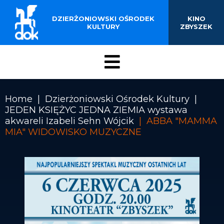
BUDYNKU KINOTEATRU
Przejdź
do
DZIERŻONIOWSKI OŚRODEK
KINO
„ZBYSZEK” W
treści
KULTURY
ZBYSZEK
DZIERŻONIOWIE
Menu
DOK
Home
Dzierżoniowski Ośrodek Kultury
JEDEN KSIĘŻYC JEDNA ZIEMIA wystawa
Ścieżka
akwareli Izabeli Sehn Wójcik
ABBA "MAMMA
nawigacyjna
MIA" WIDOWISKO MUZYCZNE