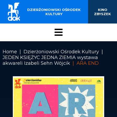
BUDYNKU KINOTEATRU
Przejdź
do
DZIERŻONIOWSKI OŚRODEK
KINO
„ZBYSZEK” W
treści
KULTURY
ZBYSZEK
DZIERŻONIOWIE
Menu
DOK
Home
Dzierżoniowski Ośrodek Kultury
JEDEN KSIĘŻYC JEDNA ZIEMIA wystawa
Ścieżka
akwareli Izabeli Sehn Wójcik
ARA END
nawigacyjna