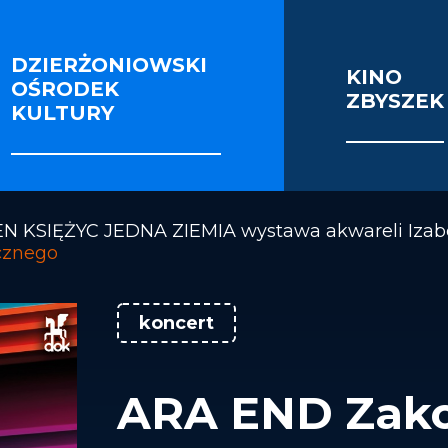
DZIERŻONIOWSKI
KINO
OŚRODEK
ZBYSZEK
IE I SEKCJE
FOTORELACJE
VIDEO
KULTURY
OŚCI ENERGETYCZNEJ BUDYNKU KINOTEATRU 
N KSIĘŻYC JEDNA ZIEMIA wystawa akwareli Izabe
cznego
koncert
ARA END Zako