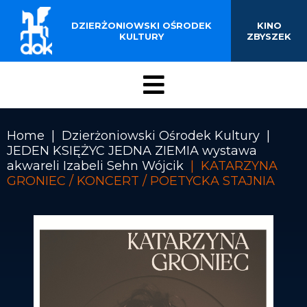
BUDYNKU KINOTEATRU
Przejdź
do
DZIERŻONIOWSKI OŚRODEK
KINO
„ZBYSZEK” W
treści
KULTURY
ZBYSZEK
DZIERŻONIOWIE
Menu
DOK
Home
Dzierżoniowski Ośrodek Kultury
JEDEN KSIĘŻYC JEDNA ZIEMIA wystawa
Ścieżka
akwareli Izabeli Sehn Wójcik
KATARZYNA
nawigacyjna
GRONIEC / KONCERT / POETYCKA STAJNIA