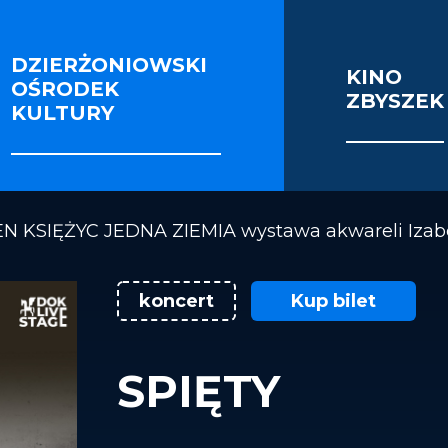
DZIERŻONIOWSKI
KINO
OŚRODEK
ZBYSZEK
IE I SEKCJE
FOTORELACJE
VIDEO
KULTURY
OŚCI ENERGETYCZNEJ BUDYNKU KINOTEATRU 
N KSIĘŻYC JEDNA ZIEMIA wystawa akwareli Izabe
koncert
Kup bilet
SPIĘTY