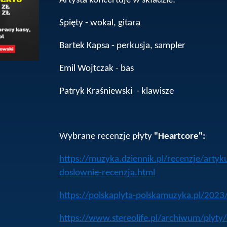
Artysta koncertuje w składzie:
Spięty - wokal, gitara
Bartek Kapsa - perkusja, sampler
Emil Wojtczak - bas
Patryk Kraśniewski - klawisze
Wybrane recenzje płyty
"Heartcore":
https://muzyka.dziennik.pl/recenzje/arty
doslownie-recenzja.html
https://polskaplyta-polskamuzyka.pl/2023
https://www.stereolife.pl/archiwum/plyty