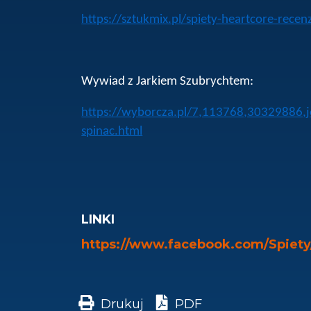
https://sztukmix.pl/spiety-heartcore-rece
Wywiad z Jarkiem Szubrychtem:
https://wyborcza.pl/7,113768,30329886,jes
spinac.html
LINKI
https://www.facebook.com/Spiety
Drukuj
PDF