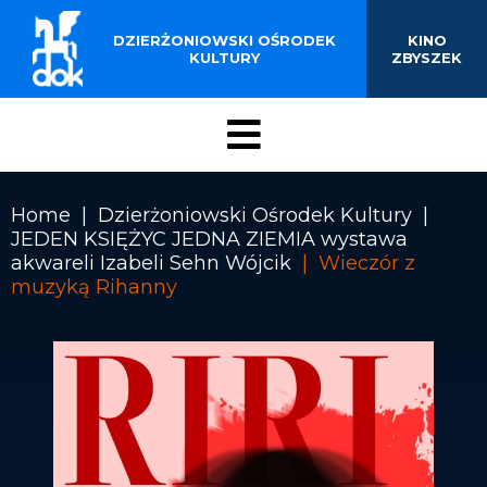
BUDYNKU KINOTEATRU
Przejdź
do
DZIERŻONIOWSKI OŚRODEK
KINO
„ZBYSZEK” W
treści
KULTURY
ZBYSZEK
DZIERŻONIOWIE
Menu
DOK
Home
Dzierżoniowski Ośrodek Kultury
JEDEN KSIĘŻYC JEDNA ZIEMIA wystawa
Ścieżka
akwareli Izabeli Sehn Wójcik
Wieczór z
nawigacyjna
muzyką Rihanny