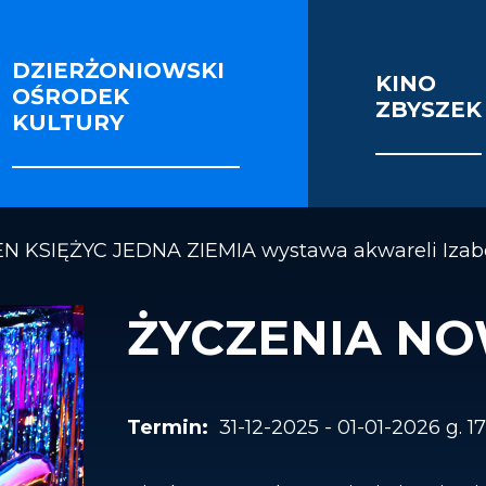
DZIERŻONIOWSKI
KINO
OŚRODEK
ZBYSZEK
IE I SEKCJE
FOTORELACJE
VIDEO
KULTURY
OŚCI ENERGETYCZNEJ BUDYNKU KINOTEATRU 
N KSIĘŻYC JEDNA ZIEMIA wystawa akwareli Izabe
ŻYCZENIA N
31-12-2025 - 01-01-2026 g. 17