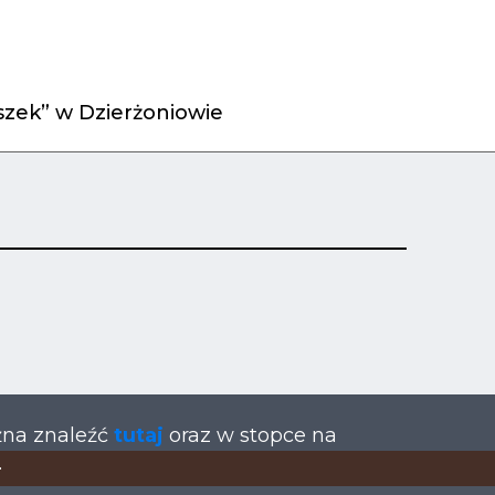
zek” w Dzierżoniowie
żna znaleźć
tutaj
oraz w stopce na
.